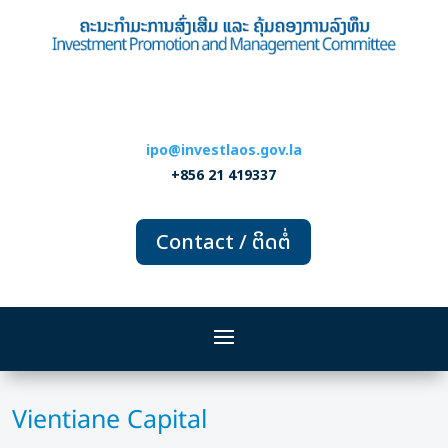
ipo@investlaos.gov.la
+856 21 419337
Contact / ຕິດຕໍ່
Vientiane Capital