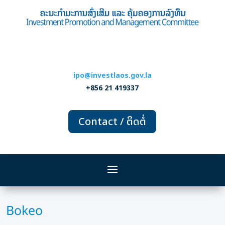
ipo@investlaos.gov.la
+856 21 419337
Contact / ຕິດຕໍ່
Bokeo