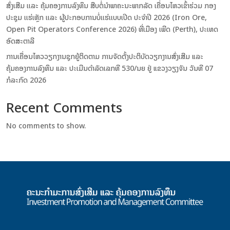
ສົ່ງເສີມ ເເລະ ຄຸ້ມຄອງການລົງທຶນ ສືບຕໍ່ນຳພາຄະນະພາກລັດ ເຄື່ອນໄຫວເຂົ້າຮ່ວມ ກອງ
ປະຊຸມ ເເຮ່ເຫຼັກ ເເລະ ຜູ້ປະກອບການບໍ່ເເຮ່ເເບບເປີດ ປະຈຳປີ 2026 (Iron Ore,
Open Pit Operators Conference 2026) ທີ່ເມືອງ ເພີດ (Perth), ປະເທດ
ອົດສະຕາລີ
ການເຄື່ອນໄຫວວຽກງານຊຸກຍູ້ຕິດຕາມ ການຈັດຕັ້ງປະຕິບັດວຽກງານສົ່ງເສີມ ແລະ
ຄຸ້ມຄອງການລົງທຶນ ແລະ ປະເມີນດໍາລັດເລກທີ 530/ນຍ ຢູ່ ແຂວງວຽງຈັນ ວັນທີ 07
ກໍລະກົດ 2026
Recent Comments
No comments to show.