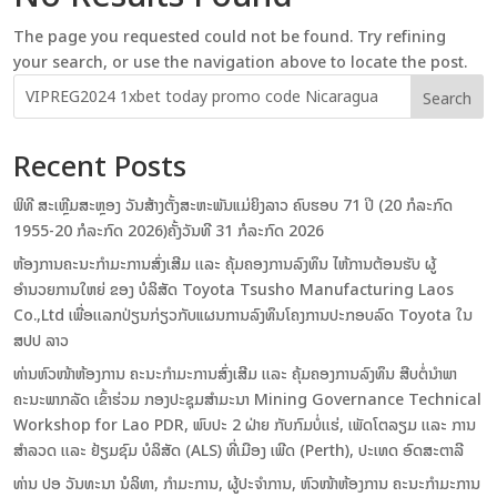
The page you requested could not be found. Try refining
your search, or use the navigation above to locate the post.
Search
Recent Posts
ພິທີ ສະເຫຼີມສະຫຼອງ ວັນສ້າງຕັ້ງສະຫະພັນແມ່ຍິງລາວ ຄົບຮອບ 71 ປີ (20 ກໍລະກົດ
1955-20 ກໍລະກົດ 2026)ຄັ້ງວັນທີ 31 ກໍລະກົດ 2026
ຫ້ອງການຄະນະກຳມະການສົ່ງເສີມ ເເລະ ຄຸ້ມຄອງການລົງທຶນ ໄຫ້ການຕ້ອນຮັບ ຜູ້
ອຳນວຍການໃຫຍ່ ຂອງ ບໍລິສັດ Toyota Tsusho Manufacturing Laos
Co.,Ltd ເພື່ອເເລກປ່ຽນກ່ຽວກັບແຜນການລົງທຶນໂຄງການປະກອບລົດ Toyota ໃນ
ສປປ ລາວ
ທ່ານຫົວໜ້າຫ້ອງການ ຄະນະກຳມະການສົ່ງເສີມ ເເລະ ຄຸ້ມຄອງການລົງທຶນ ສືບຕໍ່ນຳພາ
ຄະນະພາກລັດ ເຂົ້າຮ່ວມ ກອງປະຊຸມສໍາມະນາ Mining Governance Technical
Workshop for Lao PDR, ພົບປະ 2 ຝ່າຍ ກັບກົມບໍ່ເເຮ່, ເພັດໂຕລຽມ ເເລະ ການ
ສຳລວດ ເເລະ ຢ້ຽມຊົມ ບໍລິສັດ (ALS) ທີ່ເມືອງ ເພີດ (Perth), ປະເທດ ອົດສະຕາລີ
ທ່ານ ປອ ວັນທະນາ ນໍລິທາ, ກຳມະການ, ຜູ້ປະຈຳການ, ຫົວໜ້າຫ້ອງການ ຄະນະກຳມະການ