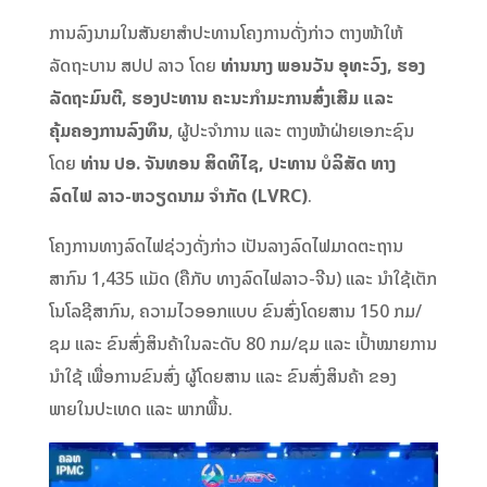
ການລົງນາມໃນສັນຍາສຳປະທານໂຄງການດັ່ງກ່າວ ຕາງໜ້າໃຫ້
ລັດຖະບານ ສປປ ລາວ ໂດຍ
ທ່ານນາງ ພອນວັນ ອຸທະວົງ, ຮອງ
ລັດຖະມົນຕີ, ຮອງປະທານ ຄະນະກຳມະການສົ່ງເສີມ ແລະ
ຄຸ້ມຄອງການລົງທຶນ
, ຜູ້ປະຈຳການ ແລະ ຕາງໜ້າຝ່າຍເອກະຊົນ
ໂດຍ
ທ່ານ ປອ. ຈັນທອນ ສິດທິໄຊ, ປະທານ ບໍລິສັດ ທາງ
ລົດໄຟ ລາວ-ຫວຽດນາມ ຈຳກັດ (LVRC)
.
ໂຄງການທາງລົດໄຟຊ່ວງດັ່ງກ່າວ ເປັນລາງລົດໄຟມາດຕະຖານ
ສາກົນ 1,435 ແມັດ (ຄືກັບ ທາງລົດໄຟລາວ-ຈີນ) ແລະ ນຳໃຊ້ເຕັກ
ໂນໂລຊີສາກົນ, ຄວາມໄວອອກແບບ ຂົນສົ່ງໂດຍສານ 150 ກມ/
ຊມ ແລະ ຂົນສົ່ງສິນຄ້າໃນລະດັບ 80 ກມ/ຊມ ແລະ ເປົ້າໝາຍການ
ນຳໃຊ້ ເພື່ອການຂົນສົ່ງ ຜູ້ໂດຍສານ ແລະ ຂົນສົ່ງສິນຄ້າ ຂອງ
ພາຍໃນປະເທດ ແລະ ພາກພື້ນ.