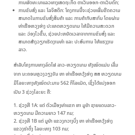
ການພັດທະນາແລວທາງເສດຖະກິດ ຕາເວັນອອກ-ຕາເວັນຕົກ;
ການຂົນສົ່ງ ແລະ ໂລຈິສຕິກ: ໂຄງການນີ້ຈະຊ່ວຍເພີ່ມຂີດຄວາມ
ສາມາດໃນການຂົນສົ່ງສິນຄ້າ ແລະ ການຄ້າກັບສາກົນ ໂດຍຜ່ານ
ທ່າເຮືອຫວຸງອ່າງ ປະເທດຫວຽດນາມ ໃຫ້ມີຄວາມສະດວກ
ແລະ ວ່ອງໄວຂຶ້ນ, ຊ່ວຍປະຫຍັດເວລາຈາກການຂົນສົ່ງ ແລະ
ສາມາດສ້າງວຽກເຮັດງານທຳ ແລະ ປະສົບການ ໃຫ້ແຮງງານ
ລາວ.
ສຳລັບໂຄງການທາງລົດໄຟ ລາວ-ຫວຽດນາມ ທັງໝົດແມ່ນ ເລີ່ມ
ຈາກ ນະຄອນຫຼວງວຽງຈັນ ຫາ ທ່າເຮືອຫວຸ້ງອ່າງ ສສ ຫວຽດນາມ
ມີໄລຍະທາງທັງໝົດປະມານ 562 ກິໂລແມັດ, ເຊິ່ງໄດ້ແບ່ງອອກ
ເປັນ 3 ຊ່ວງໄລະຍະ ຄື:
ຊ່ວງທີ 1A: ແຕ່ ຕົວເມືອງທ່າແຂກ ຫາ ມູຢ່າ ຊາຍແດນລາວ-
ຫວຽດນາມ ມີຄວາມຍາວ 147 ກມ;
ຊ່ວງທີ 1B ແຕ່ ມູຢ່າ ແຂວງກວາງບິ່ງ ຫາ ທ່າເຮືອຫວຸ້ງອ່າງ
ແຂວງຮ່າຕິ່ງ ໄລຍະທາງ 103 ກມ;