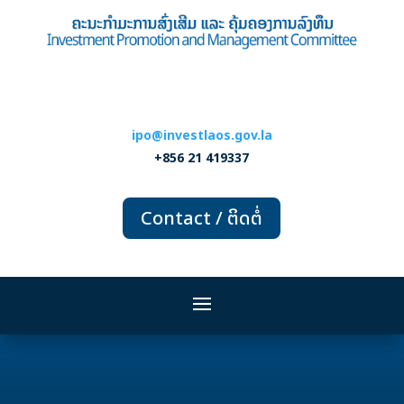
ipo@investlaos.gov.la
+856 21 419337
Contact / ຕິດຕໍ່