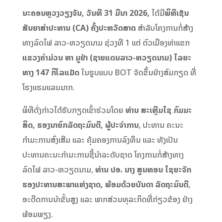
ນະຄອນຫຼວງວຽງຈັນ, ວັນທີ 31 ມີນາ 2026,
ໄດ້ມີ
ພິທີເຊັນ
ສັນຍາສຳປະທານ (CA) ຄັ້ງປະຫວັດສາດ
ສຳລັບໂຄງການກໍ່ສ້າງ
ທາງລົດໄຟ ລາວ-ຫວຽດນາມ ຊ່ວງທີ 1 ແຕ່ ຕົວເມືອງທ່າແຂກ
ແຂວງຄໍາມ່ວນ ຫາ ມູຢ່າ (ຊາຍແດນລາວ-ຫວຽດນາມ) ໄລຍະ
ທາງ 147 ກິໂລແມັດ
ໃນຮູບແບບ BOT ຈັດຂຶ້ນຢ່າງສົມກຽດ ທີ່
ໂຮງແຮມແລນມາກ.
ພິທີດັ່ງກ່າວໄດ້ຮັບກຽດເຂົ້າຮ່ວມໂດຍ
ທ່ານ ສະເຫຼີມໄຊ ກົມມະ
ສິດ, ຮອງນາຍົກລັດຖະມົນຕີ, ຜູ້ປະຈຳການ
, ປະທານ ຄະນະ
ກຳມະການສົ່ງເສີມ ແລະ ຄຸ້ມຄອງການລົງທຶນ ແລະ ທັງເປັນ
ປະທານຄະນະກຳມະການຊີ້ນຳລະດັບຊາດ ໂຄງການກໍ່ສ້າງທາງ
ລົດໄຟ ລາວ-ຫວຽດນາມ,
ທ່ານ ປອ. ນາງ ສູນທອນ ໄຊຍະຈັກ
ຮອງປະທານສະພາແຫ່ງຊາດ, ພ້ອມດ້ວຍບັນດາ ລັດຖະມົນຕີ
,
ອະດີດການນຳຂັ້ນສູງ ແລະ ພາກສ່ວນທຸລະກິດທີ່ກ່ຽວຂ້ອງ ຢ່າງ
ພ້ອມພຽງ.