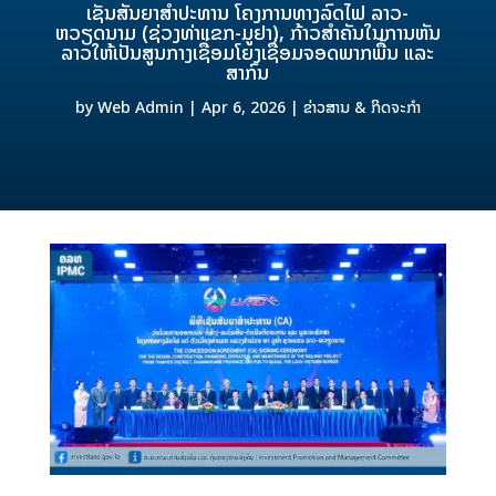
ເຊັນສັນຍາສຳປະທານ ໂຄງການທາງລົດໄຟ ລາວ-
ຫວຽດນາມ (ຊ່ວງທ່າແຂກ-ມູຢາ), ກ້າວສຳຄັນໃນການຫັນ
ລາວໃຫ້ເປັນສູນກາງເຊື່ອມໂຍງເຊື່ອມຈອດພາກພື້ນ ແລະ
ສາກົນ
by
Web Admin
|
Apr 6, 2026
|
ຂ່າວສານ & ກິດຈະກຳ