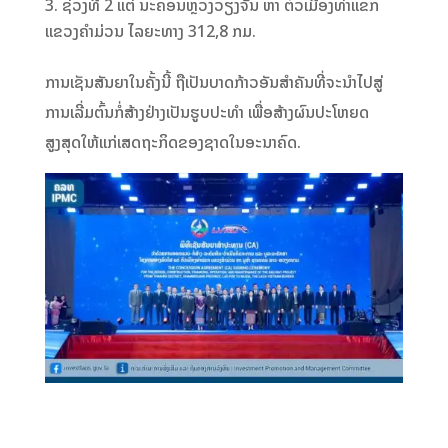
ຊ່ວງທີ່ 2 ແຕ່ ນະຄອນຫຼວງວຽງຈັນ ຫາ ຕົວເມືອງທ່າແຂກ
ແຂວງຄຳມ່ວນ ໄລຍະທາງ 312,8 ກມ.
ການເຊັນສັນຍາໃນຄັ້ງນີ້ ຖືເປັນບາດກ້າວອັນສຳຄັນທີ່ຈະນຳໄປສູ່
ການເລີ່ມຕົ້ນກໍ່ສ້າງຢ່າງເປັນຮູບປະທຳ ເພື່ອສ້າງຜົນປະໂຫຍດ
ສູງສຸດໃຫ້ແກ່ເສດຖະກິດຂອງຊາດໃນອະນາຄົດ.