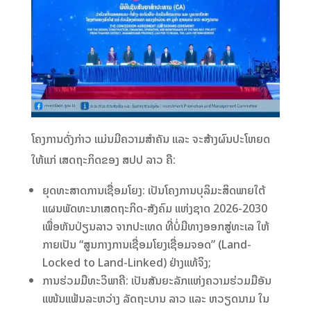
ໂຄງການດັ່ງກ່າວ ແມ່ນມີຄວາມສຳຄັນ ແລະ ຈະສ້າງຜົນປະໂຫຍດ
ໃຫ້ແກ່ ເສດຖະກິດຂອງ ສປປ ລາວ ຄື:
ຍຸດທະສາດການເຊື່ອມໂຍງ: ເປັນໂຄງການບຸລິມະສິດພາຍໃຕ້
ແຜນພັດທະນາເສດຖະກິດ-ສັງຄົມ ແຫ່ງຊາດ 2026-2030
ເພື່ອຫັນປ່ຽນລາວ ຈາກປະເທດ ທີ່ບໍ່ມີທາງອອກສູ່ທະເລ ໃຫ້
ກາຍເປັນ “ສູນກາງການເຊື່ອມໂຍງເຊື່ອມຈອດ” (Land-
Locked to Land-Linked) ຢ່າງແທ້ຈິງ;
ການຮ່ວມມືທະວິພາຄີ: ເປັນສັນຍະລັກແຫ່ງຄວາມຮ່ວມມືອັນ
ແໜ້ນແຟ້ນລະຫວ່າງ ລັດຖະບານ ລາວ ແລະ ຫວຽດນາມ ໃນ